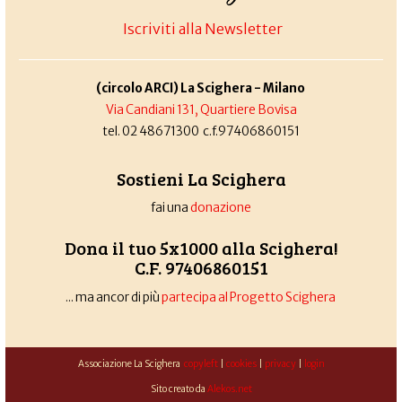
Iscriviti alla Newsletter
(circolo ARCI) La Scighera - Milano
Via Candiani 131, Quartiere Bovisa
tel. 02 48671300 c.f.97406860151
Sostieni La Scighera
fai una
donazione
Dona il tuo 5x1000 alla Scighera!
C.F. 97406860151
... ma ancor di più
partecipa al Progetto Scighera
Associazione La Scighera
copyleft
|
cookies
|
privacy
|
login
Sito creato da
Alekos.net