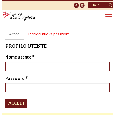
Form
di
Tog
ricerca
nav
Schede
Accedi
(scheda
Richiedi nuova password
primarie
attiva)
PROFILO UTENTE
Nome utente
*
Password
*
ACCEDI