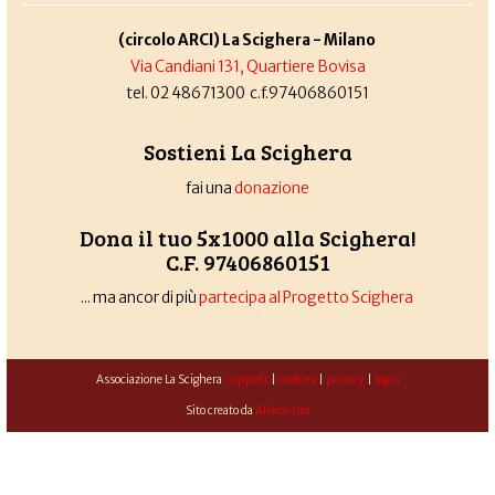
(circolo ARCI) La Scighera - Milano
Via Candiani 131, Quartiere Bovisa
tel. 02 48671300 c.f.97406860151
Sostieni La Scighera
fai una
donazione
Dona il tuo 5x1000 alla Scighera!
C.F. 97406860151
... ma ancor di più
partecipa al Progetto Scighera
Associazione La Scighera
copyleft
|
cookies
|
privacy
|
login
Sito creato da
Alekos.net