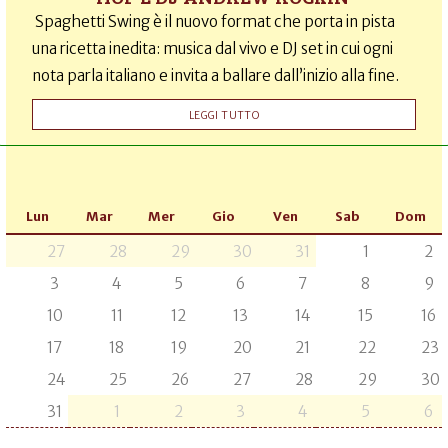
Spaghetti Swing è il nuovo format che porta in pista
una ricetta inedita: musica dal vivo e DJ set in cui ogni
nota parla italiano e invita a ballare dall’inizio alla fine.
LEGGI TUTTO
Lun
Mar
Mer
Gio
Ven
Sab
Dom
27
28
29
30
31
1
2
3
4
5
6
7
8
9
10
11
12
13
14
15
16
17
18
19
20
21
22
23
24
25
26
27
28
29
30
31
1
2
3
4
5
6