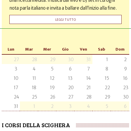
una ricetta inedita: musica dal vivo e DJ set in cui ogni
nota parla italiano e invita a ballare dall’inizio alla fine.
LEGGI TUTTO
Lun
Mar
Mer
Gio
Ven
Sab
Dom
27
28
29
30
31
1
2
3
4
5
6
7
8
9
10
11
12
13
14
15
16
17
18
19
20
21
22
23
24
25
26
27
28
29
30
31
1
2
3
4
5
6
I CORSI DELLA SCIGHERA