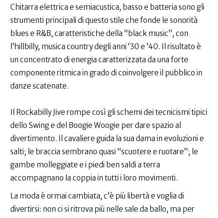
Chitarra elettrica e semiacustica, basso e batteria sono gli
strumenti principali di questo stile che fonde le sonorità
blues e R&B, caratteristiche della “black music”, con
l’hillbilly, musica country degli anni ‘30 e ‘40. Il risultato è
un concentrato di energia caratterizzata da una forte
componente ritmica in grado di coinvolgere il pubblico in
danze scatenate.
Il Rockabilly Jive rompe così gli schemi dei tecnicismi tipici
dello Swing e del Boogie Woogie per dare spazio al
divertimento. Il cavaliere guida la sua dama in evoluzioni e
salti; le braccia sembrano quasi “scuotere e ruotare”; le
gambe molleggiate e i piedi ben saldi a terra
accompagnano la coppia in tutti i loro movimenti.
La moda è ormai cambiata, c’è più libertà e voglia di
divertirsi: non ci si ritrova più nelle sale da ballo, ma per