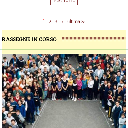
LEGGI TUTTO
1
2
3
›
ultima »
RASSEGNE IN CORSO