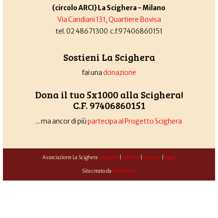
(circolo ARCI) La Scighera - Milano
Via Candiani 131, Quartiere Bovisa
tel. 02 48671300 c.f.97406860151
Sostieni La Scighera
fai una
donazione
Dona il tuo 5x1000 alla Scighera!
C.F. 97406860151
... ma ancor di più
partecipa al Progetto Scighera
Associazione La Scighera
copyleft
|
cookies
|
privacy
|
login
Sito creato da
Alekos.net