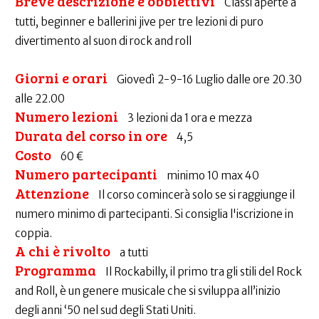
Breve descrizione e obbiettivi
Classi aperte a
tutti, beginner e ballerini jive per tre lezioni di puro
divertimento al suon di rock and roll
Giorni e orari
Giovedì 2-9-16 Luglio dalle ore 20.30
alle 22.00
Numero lezioni
3 lezioni da 1 ora e mezza
Durata del corso in ore
4,5
Costo
60 €
Numero partecipanti
minimo 10 max 40
Attenzione
Il corso comincerà solo se si raggiunge il
numero minimo di partecipanti. Si consiglia l'iscrizione in
coppia.
A chi è rivolto
a tutti
Programma
Il Rockabilly, il primo tra gli stili del Rock
and Roll, è un genere musicale che si sviluppa all’inizio
degli anni ‘50 nel sud degli Stati Uniti.