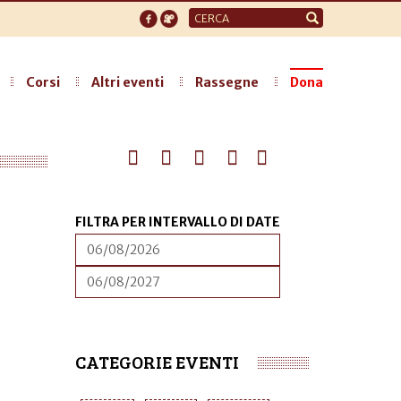
Form
di
ricerca
Corsi
Altri eventi
Rassegne
Dona
FILTRA PER INTERVALLO DI DATE
DATA
FILTRA
PER
INTERVALLO
DATA
FILTRA
DI
PER
DATE
INTERVALLO
DI
DATE
CATEGORIE EVENTI