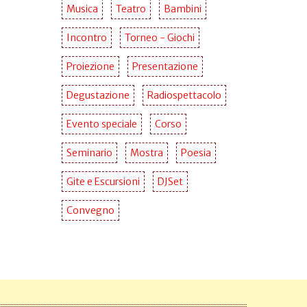
Musica
Teatro
Bambini
Incontro
Torneo - Giochi
Proiezione
Presentazione
Degustazione
Radiospettacolo
Evento speciale
Corso
Seminario
Mostra
Poesia
Gite e Escursioni
DJSet
Convegno