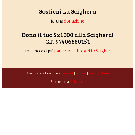
Sostieni La Scighera
fai una
donazione
Dona il tuo 5x1000 alla Scighera!
C.F. 97406860151
... ma ancor di più
partecipa al Progetto Scighera
Associazione La Scighera
copyleft
|
cookies
|
privacy
|
login
Sito creato da
Alekos.net