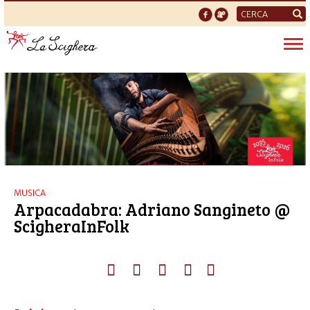
Form
di
Tog
ricerca
nav
MUSICA
Arpacadabra: Adriano Sangineto @
ScigheraInFolk