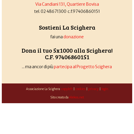
Via Candiani 131, Quartiere Bovisa
tel. 02 48671300 c.f.97406860151
Sostieni La Scighera
fai una
donazione
Dona il tuo 5x1000 alla Scighera!
C.F. 97406860151
... ma ancor di più
partecipa al Progetto Scighera
Associazione La Scighera
copyleft
|
cookies
|
privacy
|
login
Sito creato da
Alekos.net