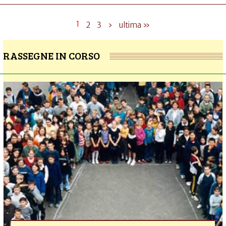
1
2
3
›
ultima »
RASSEGNE IN CORSO