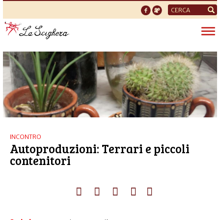
Form
di
Tog
ricerca
nav
INCONTRO
Autoproduzioni: Terrari e piccoli
contenitori