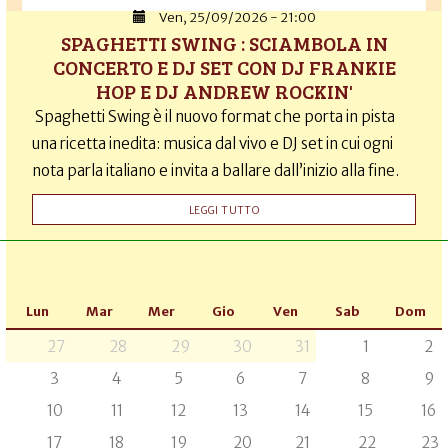
Ven, 25/09/2026 - 21:00
SPAGHETTI SWING : SCIAMBOLA IN
CONCERTO E DJ SET CON DJ FRANKIE
HOP E DJ ANDREW ROCKIN'
Spaghetti Swing è il nuovo format che porta in pista
una ricetta inedita: musica dal vivo e DJ set in cui ogni
nota parla italiano e invita a ballare dall’inizio alla fine.
LEGGI TUTTO
Lun
Mar
Mer
Gio
Ven
Sab
Dom
27
28
29
30
31
1
2
3
4
5
6
7
8
9
10
11
12
13
14
15
16
17
18
19
20
21
22
23