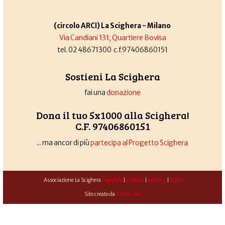
(circolo ARCI) La Scighera - Milano
Via Candiani 131, Quartiere Bovisa
tel. 02 48671300 c.f.97406860151
Sostieni La Scighera
fai una
donazione
Dona il tuo 5x1000 alla Scighera!
C.F. 97406860151
... ma ancor di più
partecipa al Progetto Scighera
Associazione La Scighera
copyleft
|
cookies
|
privacy
|
login
Sito creato da
Alekos.net