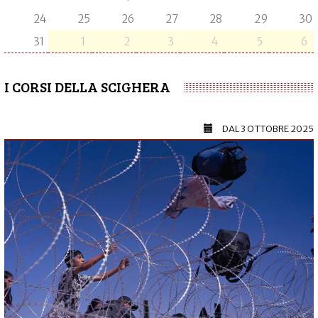
24
25
26
27
28
29
30
31
1
2
3
4
5
6
I CORSI DELLA SCIGHERA
DAL
3 OTTOBRE 2025