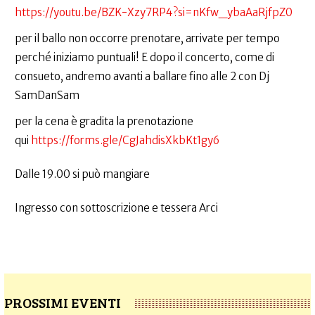
https://youtu.be/BZK-Xzy7RP4?si=nKfw_ybaAaRjfpZ0
per il ballo non occorre prenotare, arrivate per tempo
perché iniziamo puntuali! E dopo il concerto, come di
consueto, andremo avanti a ballare fino alle 2 con Dj
SamDanSam
per la cena è gradita la prenotazione
qui
https://forms.gle/CgJahdisXkbKt1gy6
Dalle 19.00 si può mangiare
Ingresso con sottoscrizione e tessera Arci
PROSSIMI EVENTI