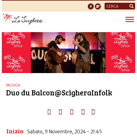
Form
di
Tog
ricerca
nav
MUSICA
Duo du Balcon@ScigheraInfolk
Inizio
Sabato, 9 Novembre, 2024 - 21:45