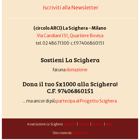
Iscriviti alla Newsletter
(circolo ARCI) La Scighera - Milano
Via Candiani 131, Quartiere Bovisa
tel. 02 48671300 c.f.97406860151
Sostieni La Scighera
fai una
donazione
Dona il tuo 5x1000 alla Scighera!
C.F. 97406860151
... ma ancor di più
partecipa al Progetto Scighera
Associazione La Scighera
copyleft
|
cookies
|
privacy
|
login
Sito creato da
Alekos.net