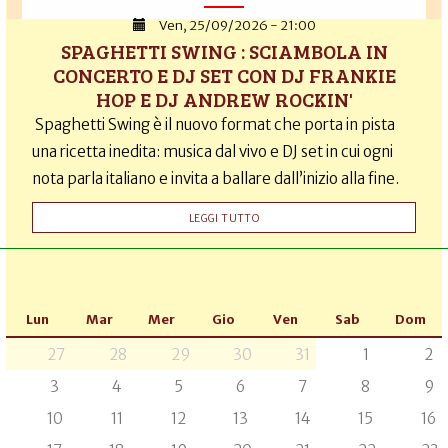
Ven, 25/09/2026 - 21:00
SPAGHETTI SWING : SCIAMBOLA IN
CONCERTO E DJ SET CON DJ FRANKIE
HOP E DJ ANDREW ROCKIN'
Spaghetti Swing è il nuovo format che porta in pista
una ricetta inedita: musica dal vivo e DJ set in cui ogni
nota parla italiano e invita a ballare dall’inizio alla fine.
LEGGI TUTTO
Lun
Mar
Mer
Gio
Ven
Sab
Dom
27
28
29
30
31
1
2
3
4
5
6
7
8
9
10
11
12
13
14
15
16