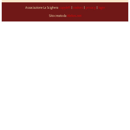
Associazione La Scighera
copyleft
|
cookies
|
privacy
|
login
Sito creato da
Alekos.net