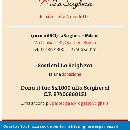
Iscriviti alla Newsletter
(circolo ARCI) La Scighera - Milano
Via Candiani 131, Quartiere Bovisa
tel. 02 48671300 c.f.97406860151
Sostieni La Scighera
fai una
donazione
Dona il tuo 5x1000 alla Scighera!
C.F. 97406860151
... ma ancor di più
partecipa al Progetto Scighera
Associazione La Scighera
copyleft
|
cookies
|
privacy
|
login
Questo sito utilizza cookie per fornirti la migliore esperienza di