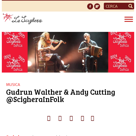
Form
di
Tog
ricerca
nav
MUSICA
Gudrun Walther & Andy Cutting
@ScigheraInFolk