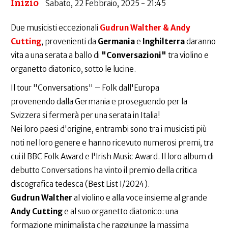
Inizio
Sabato, 22 Febbraio, 2025 - 21:45
Due musicisti eccezionali
Gudrun Walther & Andy
Cutting
, provenienti da
Germania
e
Inghilterra
daranno
vita a una serata a ballo di
"Conversazioni"
tra violino e
organetto diatonico, sotto le lucine.
Il tour "Conversations" – Folk dall'Europa
provenendo dalla Germania e proseguendo per la
Svizzera si fermerà per una serata in Italia!
Nei loro paesi d'origine, entrambi sono tra i musicisti più
noti nel loro genere e hanno ricevuto numerosi premi, tra
cui il BBC Folk Award e l'Irish Music Award. Il loro album di
debutto Conversations ha vinto il premio della critica
discografica tedesca (Best List I/2024).
Gudrun Walther
al violino e alla voce insieme al grande
Andy Cutting
e al suo organetto diatonico: una
formazione minimalista che raggiunge la massima