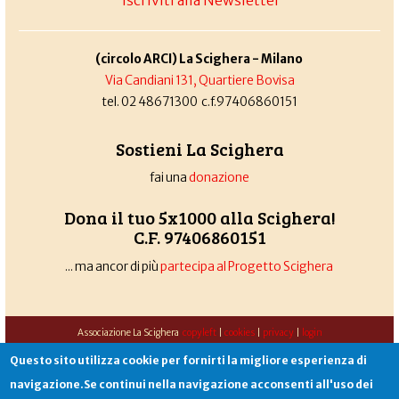
(circolo ARCI) La Scighera - Milano
Via Candiani 131, Quartiere Bovisa
tel. 02 48671300 c.f.97406860151
Sostieni La Scighera
fai una
donazione
Dona il tuo 5x1000 alla Scighera!
C.F. 97406860151
... ma ancor di più
partecipa al Progetto Scighera
Associazione La Scighera
copyleft
|
cookies
|
privacy
|
login
Sito creato da
Alekos.net
Questo sito utilizza cookie per fornirti la migliore esperienza di
navigazione.Se continui nella navigazione acconsenti all'uso dei