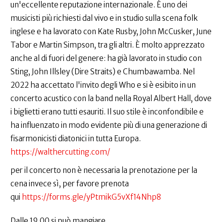
un'eccellente reputazione internazionale. È uno dei
musicisti più richiesti dal vivo e in studio sulla scena folk
inglese e ha lavorato con Kate Rusby, John McCusker, June
Tabor e Martin Simpson, tra gli altri. È molto apprezzato
anche al di fuori del genere: ha già lavorato in studio con
Sting, John Illsley (Dire Straits) e Chumbawamba. Nel
2022 ha accettato l'invito degli Who e si è esibito in un
concerto acustico con la band nella Royal Albert Hall, dove
i biglietti erano tutti esauriti. Il suo stile è inconfondibile e
ha influenzato in modo evidente più di una generazione di
fisarmonicisti diatonici in tutta Europa.
https://walthercutting.com/
per il concerto non è necessaria la prenotazione per la
cena invece sì, per favore prenota
qui
https://forms.gle/yPtmikG5vXf14Nhp8
Dalle 19.00 si può mangiare