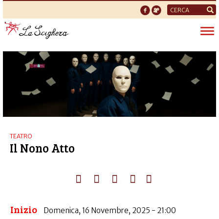
Form
di
Tog
ricerca
nav
TEATRO
Il Nono Atto
Inizio
Domenica, 16 Novembre, 2025 - 21:00