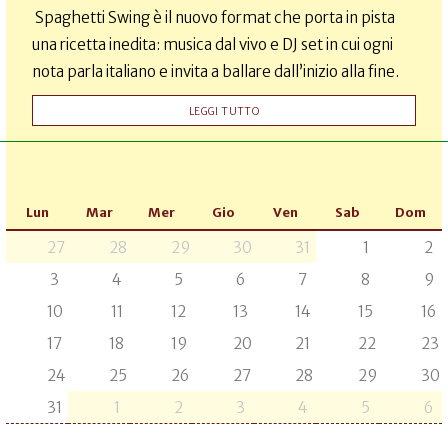
Spaghetti Swing è il nuovo format che porta in pista
una ricetta inedita: musica dal vivo e DJ set in cui ogni
nota parla italiano e invita a ballare dall’inizio alla fine.
LEGGI TUTTO
Lun
Mar
Mer
Gio
Ven
Sab
Dom
27
28
29
30
31
1
2
3
4
5
6
7
8
9
10
11
12
13
14
15
16
17
18
19
20
21
22
23
24
25
26
27
28
29
30
31
1
2
3
4
5
6