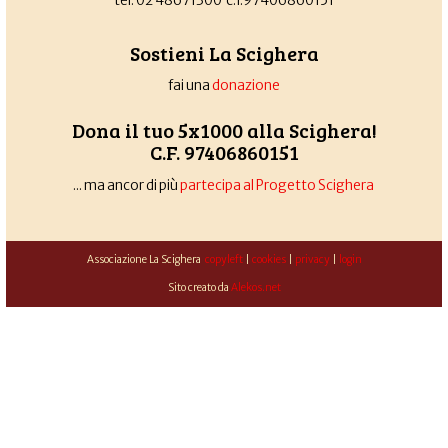
tel. 02 48671300 c.f.97406860151
Sostieni La Scighera
fai una
donazione
Dona il tuo 5x1000 alla Scighera!
C.F. 97406860151
... ma ancor di più
partecipa al Progetto Scighera
Associazione La Scighera
copyleft
|
cookies
|
privacy
|
login
Sito creato da
Alekos.net