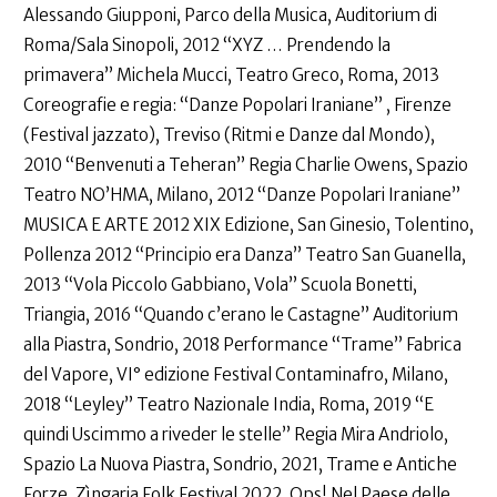
Alessando Giupponi, Parco della Musica, Auditorium di
Roma/Sala Sinopoli, 2012 “XYZ … Prendendo la
primavera” Michela Mucci, Teatro Greco, Roma, 2013
Coreografie e regia: “Danze Popolari Iraniane” , Firenze
(Festival jazzato), Treviso (Ritmi e Danze dal Mondo),
2010 “Benvenuti a Teheran” Regia Charlie Owens, Spazio
Teatro NO’HMA, Milano, 2012 “Danze Popolari Iraniane”
MUSICA E ARTE 2012 XIX Edizione, San Ginesio, Tolentino,
Pollenza 2012 “Principio era Danza” Teatro San Guanella,
2013 “Vola Piccolo Gabbiano, Vola” Scuola Bonetti,
Triangia, 2016 “Quando c’erano le Castagne” Auditorium
alla Piastra, Sondrio, 2018 Performance “Trame” Fabrica
del Vapore, VI° edizione Festival Contaminafro, Milano,
2018 “Leyley” Teatro Nazionale India, Roma, 2019 “E
quindi Uscimmo a riveder le stelle” Regia Mira Andriolo,
Spazio La Nuova Piastra, Sondrio, 2021, Trame e Antiche
Forze, Zìngaria Folk Festival 2022, Ops! Nel Paese delle