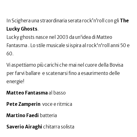
In Scighera una straordinaria serata rock’n’roll con gli
The
Lucky Ghosts
.
Lucky ghosts nasce nel 2003 da un'idea di Matteo
Fantasma . Lo stile musicale si ispira al rock'n'roll anni 50 e
60.
Vi aspettiamo più carichi che mai nel cuore della Bovisa
per farvi ballare e scatenarsi fino a esaurimento delle
energie!
Matteo Fantasma
al basso
Pete Zamperin
voce e ritmica
Martino Faedi
batteria
Saverio Airaghi
chitarra solista