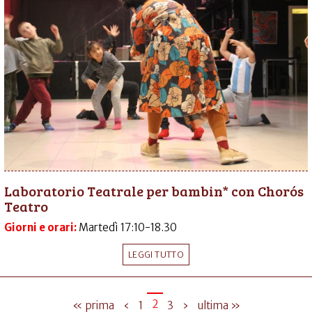
Laboratorio Teatrale per bambin* con Chorós
Teatro
Giorni e orari:
Martedì 17:10-18.30
LEGGI TUTTO
2
« prima
‹
1
3
›
ultima »