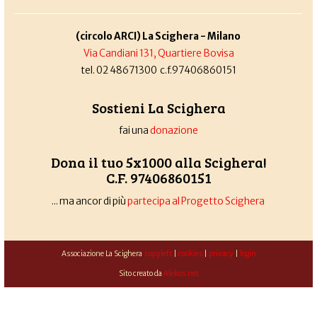
(circolo ARCI) La Scighera - Milano
Via Candiani 131, Quartiere Bovisa
tel. 02 48671300 c.f.97406860151
Sostieni La Scighera
fai una
donazione
Dona il tuo 5x1000 alla Scighera!
C.F. 97406860151
... ma ancor di più
partecipa al Progetto Scighera
Associazione La Scighera
copyleft
|
cookies
|
privacy
|
login
Sito creato da
Alekos.net