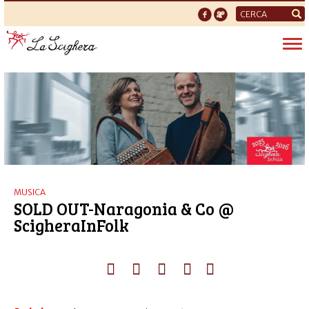
Form
di
Tog
ricerca
nav
MUSICA
SOLD OUT-Naragonia & Co @
ScigheraInFolk