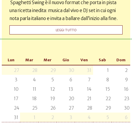
Spaghetti Swing è il nuovo format che porta in pista
una ricetta inedita: musica dal vivo e DJ set in cui ogni
nota parla italiano e invita a ballare dall’inizio alla fine.
LEGGI TUTTO
Lun
Mar
Mer
Gio
Ven
Sab
Dom
27
28
29
30
31
1
2
3
4
5
6
7
8
9
10
11
12
13
14
15
16
17
18
19
20
21
22
23
24
25
26
27
28
29
30
31
1
2
3
4
5
6