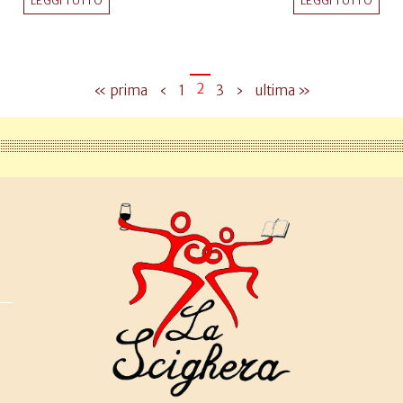
LEGGI TUTTO
LEGGI TUTTO
2
« prima
‹
1
3
›
ultima »