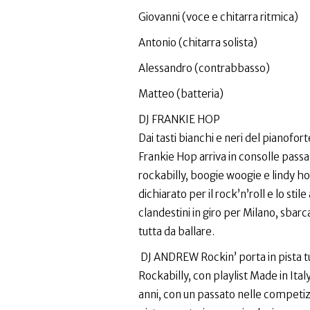
Giovanni (voce e chitarra ritmica)
Antonio (chitarra solista)
Alessandro (contrabbasso)
Matteo (batteria)
DJ FRANKIE HOP
Dai tasti bianchi e neri del pianofort
Frankie Hop arriva in consolle passan
rockabilly, boogie woogie e lindy ho
dichiarato per il rock’n’roll e lo sti
clandestini in giro per Milano, sbarc
tutta da ballare.
DJ ANDREW Rockin’ porta in pista tu
Rockabilly, con playlist Made in Ital
anni, con un passato nelle competiz