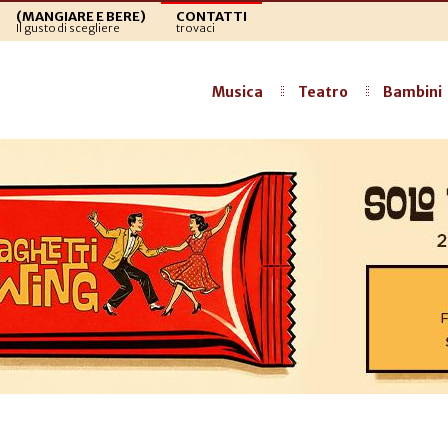
(MANGIARE E BERE)
CONTATTI
Il gusto di scegliere
trovaci
Musica
Teatro
Bambini