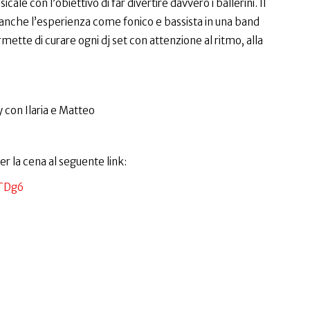
cale con l’obiettivo di far divertire davvero i ballerini. Il
nche l’esperienza come fonico e bassista in una band
rmette di curare ogni dj set con attenzione al ritmo, alla
y con Ilaria e Matteo
r la cena al seguente link:
CTDg6