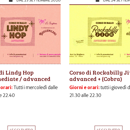
DAL
23 SETTEMBRE 2026
DAL
24 SETTE
di Lindy Hop
Corso di Rockabilly J
mediate / advanced
advanced + (Cobra)
 orari:
Tutti i mercoledì dalle
Giorni e orari:
tutti i giovedì 
le 22.40
21.30 alle 22.30