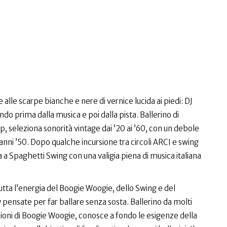
e alle scarpe bianche e nere di vernice lucida ai piedi: DJ
do prima dalla musica e poi dalla pista. Ballerino di
p, seleziona sonorità vintage dai ’20 ai ’60, con un debole
le anni ’50. Dopo qualche incursione tra circoli ARCI e swing
a a Spaghetti Swing con una valigia piena di musica italiana
tta l’energia del Boogie Woogie, dello Swing e del
y pensate per far ballare senza sosta. Ballerino da molti
ioni di Boogie Woogie, conosce a fondo le esigenze della