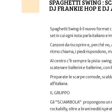
SPAGHETTI SWING : S
DJ FRANKIE HOP E DJ
Spaghetti Swing è il nuovo format che
set in cui ogni nota parla italiano e inv
Canzoni da riscoprire e, perché no, 
ritmo chiama, i piedi rispondono, m
Al centro c’è sempre la pista: swing,
scatenare ballerini e ballerine, con il
Preparate le scarpe comode, scaldate 
all’italiana.
IL GRUPPO
Gli "SCIAMBOLA" propongono un reper
rockabilly, oltre a brani inediti ispi