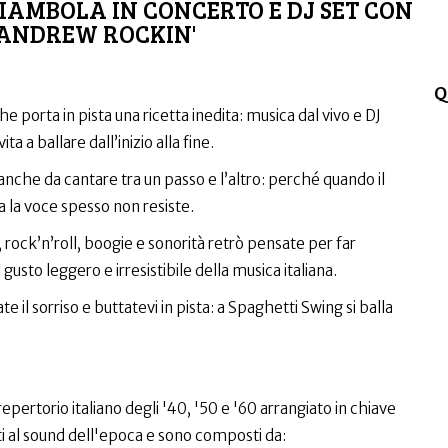
CIAMBOLA IN CONCERTO E DJ SET CON
 ANDREW ROCKIN'
Q
 porta in pista una ricetta inedita: musica dal vivo e DJ
ita a ballare dall’inizio alla fine.
anche da cantare tra un passo e l’altro: perché quando il
a la voce spesso non resiste.
 rock’n’roll, boogie e sonorità retrò pensate per far
 gusto leggero e irresistibile della musica italiana.
il sorriso e buttatevi in pista: a Spaghetti Swing si balla
torio italiano degli '40, '50 e '60 arrangiato in chiave
rati al sound dell'epoca e sono composti da: