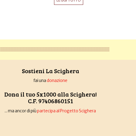
LEGGI TUTTO
Sostieni La Scighera
fai una
donazione
Dona il tuo 5x1000 alla Scighera!
C.F. 97406860151
... ma ancor di più
partecipa al Progetto Scighera