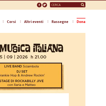
Form
di
ricerca
Corsi
Altri eventi
Rassegne
Dona