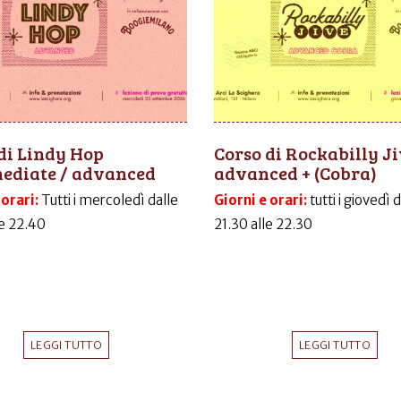
di Lindy Hop
Corso di Rockabilly J
mediate / advanced
advanced + (Cobra)
 orari:
Tutti i mercoledì dalle
Giorni e orari:
tutti i giovedì 
le 22.40
21.30 alle 22.30
LEGGI TUTTO
LEGGI TUTTO