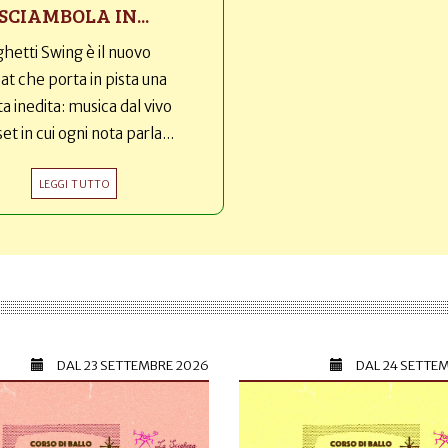
SCIAMBOLA IN...
hetti Swing è il nuovo
t che porta in pista una
ta inedita: musica dal vivo
set in cui ogni nota parla...
LEGGI TUTTO
DAL
23 SETTEMBRE 2026
DAL
24 SETTE