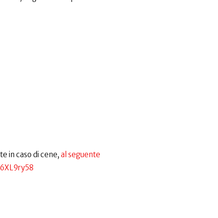
te in caso di cene,
al seguente
s6XL9ry58