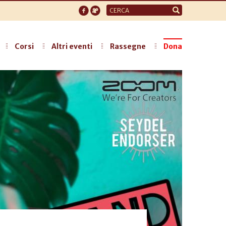
Form
di
ricerca
Corsi
Altri eventi
Rassegne
Dona