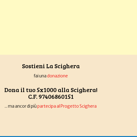
Sostieni La Scighera
fai una
donazione
Dona il tuo 5x1000 alla Scighera!
C.F. 97406860151
... ma ancor di più
partecipa al Progetto Scighera