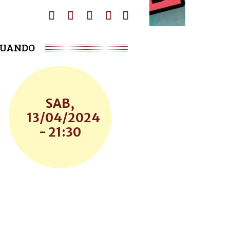
UANDO
SAB,
13/04/2024
- 21:30