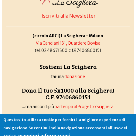
Iscriviti alla Newsletter
(circolo ARCI) La Scighera - Milano
Via Candiani 131, Quartiere Bovisa
tel. 02 48671300 c.f.97406860151
Sostieni La Scighera
fai una
donazione
Dona il tuo 5x1000 alla Scighera!
C.F. 97406860151
... ma ancor di più
partecipa al Progetto Scighera
Questo sito utilizza cookie per fornirti la migliore esperienza di
navigazione.Se continui nella navigazione acconsenti all'uso dei
Associazione La Scighera
copyleft
|
cookies
|
privacy
|
login
maggiori informazioni