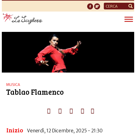
Form
di
Tog
ricerca
nav
MUSICA
Tablao Flamenco
Inizio
Venerdì, 12 Dicembre, 2025 - 21:30