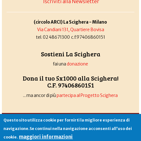
Iscriviti alla Newsletter
(circolo ARCI) La Scighera - Milano
Via Candiani 131, Quartiere Bovisa
tel. 02 48671300 c.f.97406860151
Sostieni La Scighera
fai una
donazione
Dona il tuo 5x1000 alla Scighera!
C.F. 97406860151
... ma ancor di più
partecipa al Progetto Scighera
Associazione La Scighera
copyleft
|
cookies
|
privacy
|
login
Questo sito utilizza cookie per fornirti la migliore esperienza di
Sito creato da
Alekos.net
navigazione.Se continui nella navigazione acconsenti all'uso dei
maggiori informazioni
cookie.