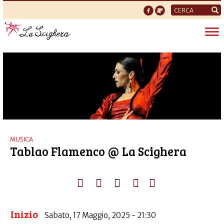
Form
di
Tog
ricerca
nav
MUSICA
Tablao Flamenco @ La Scighera
Inizio
Sabato, 17 Maggio, 2025 - 21:30