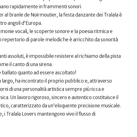
rmano rapidamente in frammenti sonori.
zer al branle de Noirmoutier, la festa danzante dei Tralala è
ttro angoli d'Europa.
rmonie vocali, le scoperte sonore e la poesia ritmica e
oro repertorio di parole melodiche è arricchito da sonorità
anti assoluti, è impossibile resistere al richiamo della pista
ome il canto di una sirena.
e ballato quanto ad essere ascoltato!
n largo, ha incontrato il proprio pubblico e, attraverso
torni di una personalità artistica sempre più ricca e
ca. Un lavoro rigoroso, sincero e autentico costituisce il
tico, caratterizzato da un'eloquente precisione musicale.
e; i Tralala Lovers mantengono vivo il flusso di