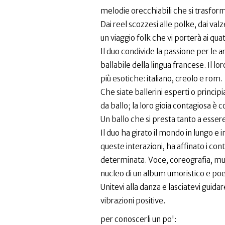
melodie orecchiabili che si trasfo
Dai reel scozzesi alle polke, dai val
un viaggio folk che vi porterà ai qua
Il duo condivide la passione per le a
ballabile della lingua francese. Il l
più esotiche: italiano, creolo e rom.
Che siate ballerini esperti o principi
da ballo; la loro gioia contagiosa è c
Un ballo che si presta tanto a esser
Il duo ha girato il mondo in lungo e i
queste interazioni, ha affinato i con
determinata. Voce, coreografia, musi
nucleo di un album umoristico e poe
Unitevi alla danza e lasciatevi guidar
vibrazioni positive.
per conoscerli un po':