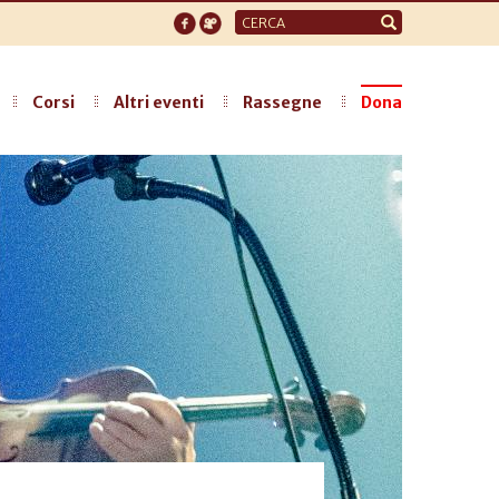
Form
di
ricerca
Corsi
Altri eventi
Rassegne
Dona