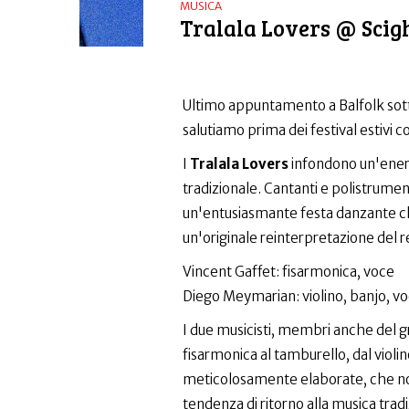
MUSICA
Tralala Lovers @ Scig
Ultimo appuntamento a Balfolk sott
salutiamo prima dei festival estivi con 
I
Tralala Lovers
infondono un'energ
tradizionale. Cantanti e polistrumen
un'entusiasmante festa danzante ch
un'originale reinterpretazione del 
Vincent Gaffet: fisarmonica, voce
Diego Meymarian: violino, banjo, v
I due musicisti, membri anche del 
fisarmonica al tamburello, dal vio
meticolosamente elaborate, che no
tendenza di ritorno alla musica tradi