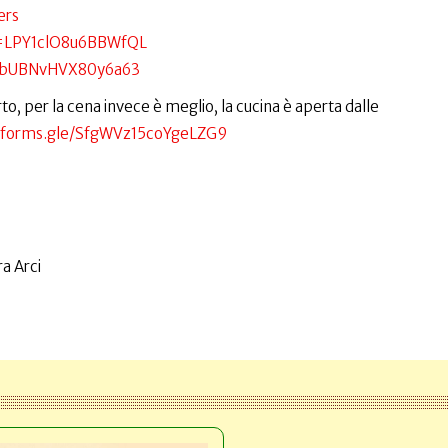
ers
i=LPY1clO8u6BBWfQL
i=7bUBNvHVX80y6a63
o, per la cena invece è meglio, la cucina è aperta dalle
://forms.gle/SfgWVz15coYgeLZG9
a Arci