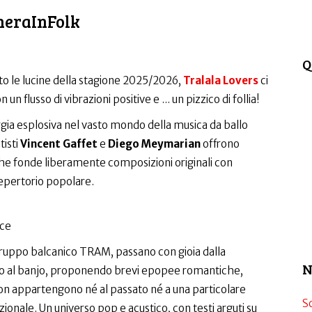
heraInFolk
Q
o le lucine della stagione 2025/2026,
Tralala Lovers
ci
un flusso di vibrazioni positive e ... un pizzico di follia!
ia esplosiva nel vasto mondo della musica da ballo
tisti
Vincent Gaffet
e
Diego Meymarian
offrono
e fonde liberamente composizioni originali con
repertorio popolare.
oce
gruppo balcanico TRAM, passano con gioia dalla
N
lino al banjo, proponendo brevi epopee romantiche,
n appartengono né al passato né a una particolare
S
zionale. Un universo pop e acustico, con testi arguti su