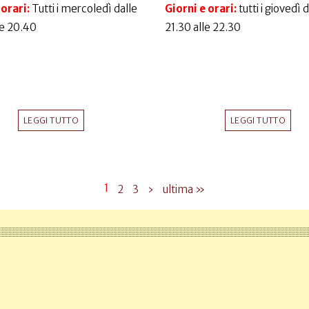
 orari:
Tutti i mercoledì dalle
Giorni e orari:
tutti i giovedì 
le 20.40
21.30 alle 22.30
LEGGI TUTTO
LEGGI TUTTO
1
2
3
›
ultima »