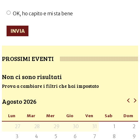
OK, ho capito e mi sta bene
Accettazione
trattamento
INVIA
dati
*
PROSSIMI EVENTI
Non ci sono risultati
Prova a cambiare i filtri che hai impostato
Agosto 2026
Lun
Mar
Mer
Gio
Ven
Sab
Dom
27
28
29
30
31
1
2
3
4
5
6
7
8
9