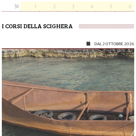
31
1
2
3
4
5
6
I CORSI DELLA SCIGHERA
DAL
2 OTTOBRE 2026