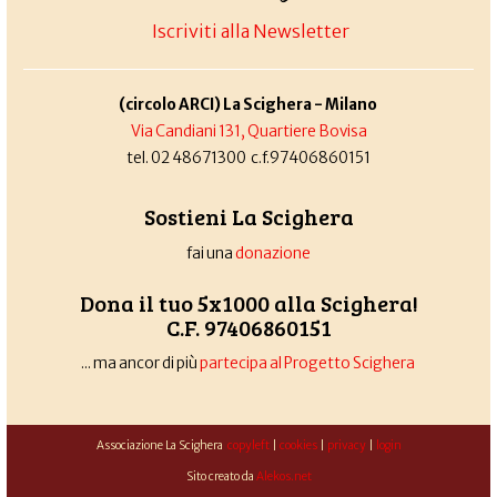
Iscriviti alla Newsletter
(circolo ARCI) La Scighera - Milano
Via Candiani 131, Quartiere Bovisa
tel. 02 48671300 c.f.97406860151
Sostieni La Scighera
fai una
donazione
Dona il tuo 5x1000 alla Scighera!
C.F. 97406860151
... ma ancor di più
partecipa al Progetto Scighera
Associazione La Scighera
copyleft
|
cookies
|
privacy
|
login
Sito creato da
Alekos.net