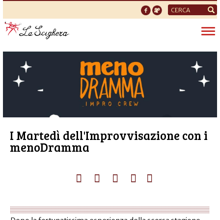
Form
di
Tog
ricerca
nav
I Martedì dell'Improvvisazione con i
menoDramma