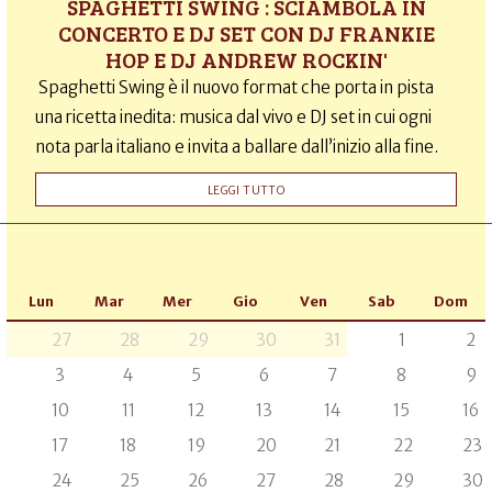
SPAGHETTI SWING : SCIAMBOLA IN
CONCERTO E DJ SET CON DJ FRANKIE
HOP E DJ ANDREW ROCKIN'
Spaghetti Swing è il nuovo format che porta in pista
una ricetta inedita: musica dal vivo e DJ set in cui ogni
nota parla italiano e invita a ballare dall’inizio alla fine.
LEGGI TUTTO
Lun
Mar
Mer
Gio
Ven
Sab
Dom
27
28
29
30
31
1
2
3
4
5
6
7
8
9
10
11
12
13
14
15
16
17
18
19
20
21
22
23
24
25
26
27
28
29
30