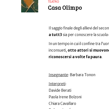
TEATRO
Casa Olimpo
Il saggio finale degli allievi del s
a tutt3
sia per conoscere la scuola 
In un tempo in cui il confine tra l'uo
inconsueti,
otto attori si muovon
riconoscersi a volte fa paura
.
Insegnante
: Barbara Tonon
Interpreti
:
Davide Berati
Paola Irene Bolzoni
Chiara Cavallaro