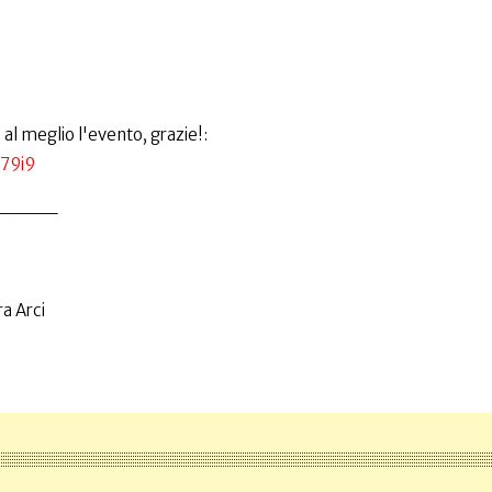
 al meglio l'evento, grazie!:
79i9
_____
a Arci