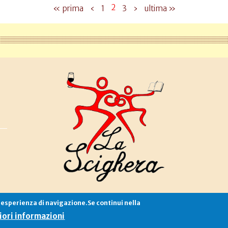
2
« prima
‹
1
3
›
ultima »
e esperienza di navigazione.Se continui nella
Associazione La Scighera
copyleft
|
cookies
|
privacy
|
login
ori informazioni
Sito creato da
Alekos.net