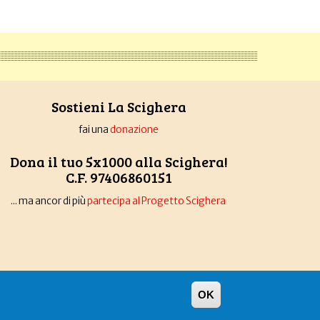
Sostieni La Scighera
fai una
donazione
Dona il tuo 5x1000 alla Scighera!
C.F. 97406860151
... ma ancor di più
partecipa al Progetto Scighera
OK