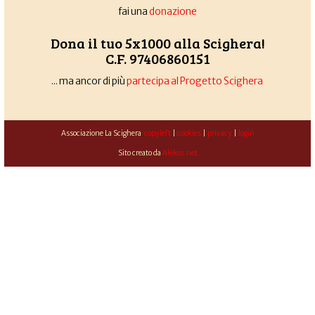
fai una
donazione
Dona il tuo 5x1000 alla Scighera!
C.F. 97406860151
... ma ancor di più
partecipa al Progetto Scighera
Associazione La Scighera
copyleft
|
cookies
|
privacy
|
login
Sito creato da
Alekos.net