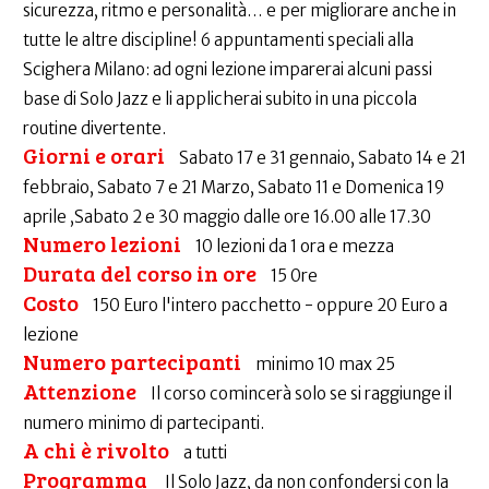
sicurezza, ritmo e personalità… e per migliorare anche in
tutte le altre discipline! 6 appuntamenti speciali alla
Scighera Milano: ad ogni lezione imparerai alcuni passi
base di Solo Jazz e li applicherai subito in una piccola
routine divertente.
Giorni e orari
Sabato 17 e 31 gennaio, Sabato 14 e 21
febbraio, Sabato 7 e 21 Marzo, Sabato 11 e Domenica 19
aprile ,Sabato 2 e 30 maggio dalle ore 16.00 alle 17.30
Numero lezioni
10 lezioni da 1 ora e mezza
Durata del corso in ore
15 0re
Costo
150 Euro l'intero pacchetto - oppure 20 Euro a
lezione
Numero partecipanti
minimo 10 max 25
Attenzione
Il corso comincerà solo se si raggiunge il
numero minimo di partecipanti.
A chi è rivolto
a tutti
Programma
Il Solo Jazz, da non confondersi con la