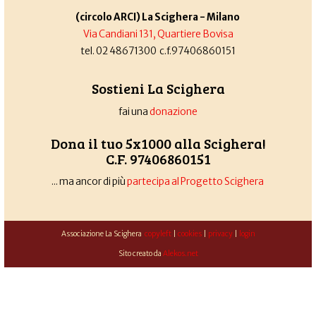
(circolo ARCI) La Scighera - Milano
Via Candiani 131, Quartiere Bovisa
tel. 02 48671300 c.f.97406860151
Sostieni La Scighera
fai una
donazione
Dona il tuo 5x1000 alla Scighera!
C.F. 97406860151
... ma ancor di più
partecipa al Progetto Scighera
Associazione La Scighera
copyleft
|
cookies
|
privacy
|
login
Sito creato da
Alekos.net