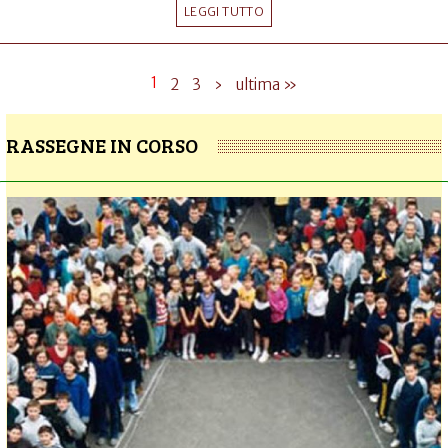
LEGGI TUTTO
1
2
3
›
ultima »
RASSEGNE IN CORSO