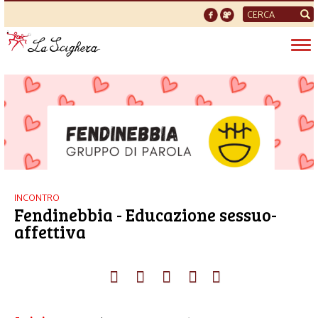
Form
di
Tog
ricerca
nav
INCONTRO
Fendinebbia - Educazione sessuo-
affettiva