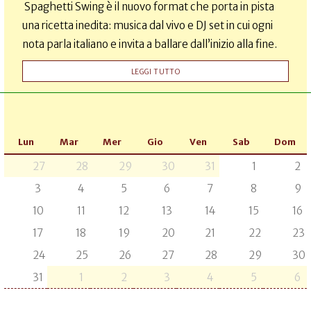
Spaghetti Swing è il nuovo format che porta in pista
una ricetta inedita: musica dal vivo e DJ set in cui ogni
nota parla italiano e invita a ballare dall’inizio alla fine.
LEGGI TUTTO
Lun
Mar
Mer
Gio
Ven
Sab
Dom
27
28
29
30
31
1
2
3
4
5
6
7
8
9
10
11
12
13
14
15
16
17
18
19
20
21
22
23
24
25
26
27
28
29
30
31
1
2
3
4
5
6