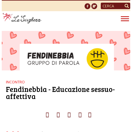
Form
di
Tog
ricerca
nav
INCONTRO
Fendinebbia - Educazione sessuo-
affettiva