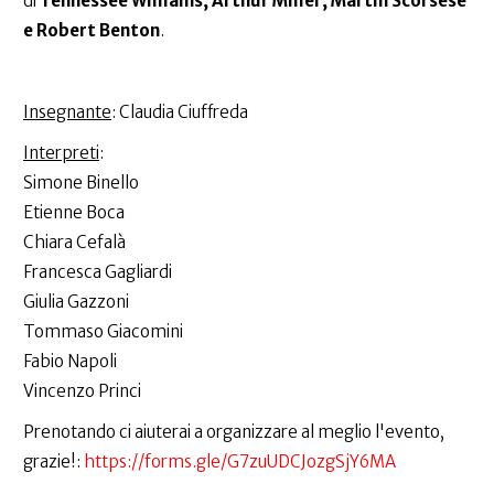
di
Tennessee Williams, Arthur Miller, Martin Scorsese
e Robert Benton
.
Insegnante
: Claudia Ciuffreda
Interpreti
:
Simone Binello
Etienne Boca
Chiara Cefalà
Francesca Gagliardi
Giulia Gazzoni
Tommaso Giacomini
Fabio Napoli
Vincenzo Princi
Prenotando ci aiuterai a organizzare al meglio l'evento,
grazie!:
https://forms.gle/G7zuUDCJozgSjY6MA