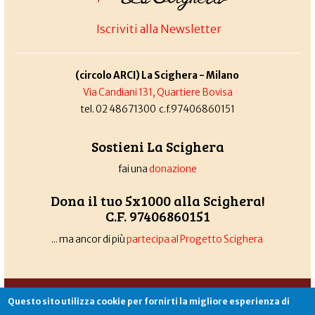
Iscriviti alla Newsletter
(circolo ARCI) La Scighera - Milano
Via Candiani 131, Quartiere Bovisa
tel. 02 48671300 c.f.97406860151
Sostieni La Scighera
fai una
donazione
Dona il tuo 5x1000 alla Scighera!
C.F. 97406860151
... ma ancor di più
partecipa al Progetto Scighera
Associazione La Scighera
copyleft
|
cookies
|
privacy
|
login
Questo sito utilizza cookie per fornirti la migliore esperienza di
Sito creato da
Alekos.net