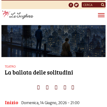
Form
di
Tog
ricerca
nav
TEATRO
La ballata delle solitudini
Inizio
Domenica, 14 Giugno, 2026 - 21:00