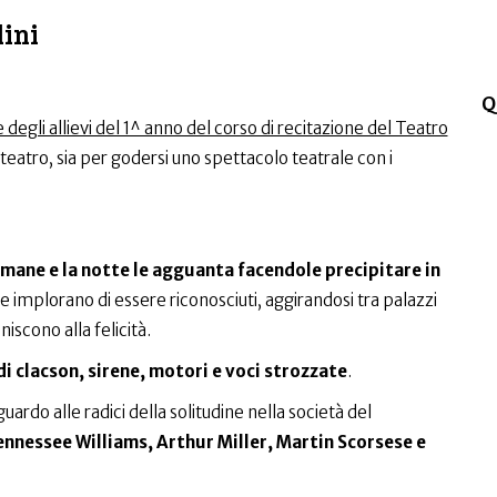
dini
Q
e degli allievi del 1^ anno del corso di recitazione del Teatro
 teatro, sia per godersi uno spettacolo teatrale con i
 umane e la notte le agguanta facendole precipitare in
e implorano di essere riconosciuti, aggirandosi tra palazzi
iscono alla felicità.
di clacson, sirene, motori e voci strozzate
.
rdo alle radici della solitudine nella società del
nnessee Williams, Arthur Miller, Martin Scorsese e