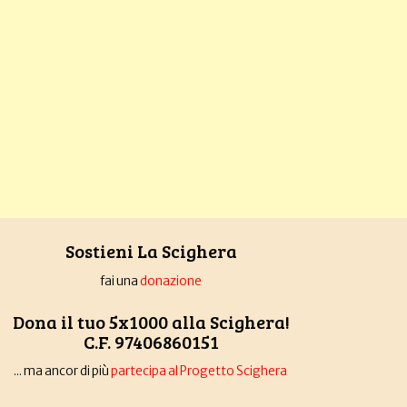
Sostieni La Scighera
fai una
donazione
Dona il tuo 5x1000 alla Scighera!
C.F. 97406860151
... ma ancor di più
partecipa al Progetto Scighera