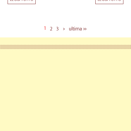
1
2
3
›
ultima »