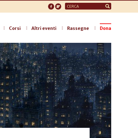
Form
di
ricerca
Corsi
Altri eventi
Rassegne
Dona