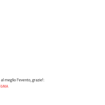
 al meglio l'evento, grazie!:
jY6MA
_____