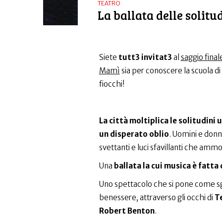
TEATRO
La ballata delle solitu
Siete
tutt3 invitat3
al
saggio final
Mamì
sia per conoscere la scuola di
fiocchi!
La città moltiplica le solitudini
un disperato oblio
. Uomini e donn
svettanti e luci sfavillanti che ammon
Una
ballata la cui musica è fatta 
Uno spettacolo che si pone come sgua
benessere, attraverso gli occhi di
Te
Robert Benton
.