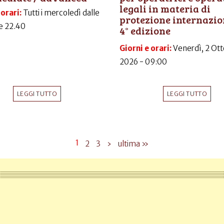
legali in materia di
 orari:
Tutti i mercoledì dalle
protezione internazio
le 22.40
4° edizione
Giorni e orari:
Venerdì, 2 Ott
2026 - 09:00
LEGGI TUTTO
LEGGI TUTTO
1
2
3
›
ultima »