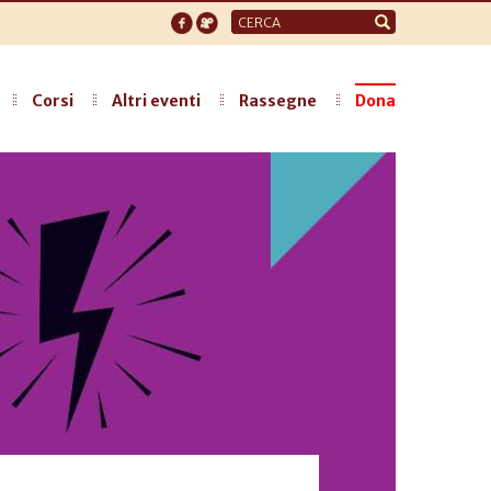
Form
di
ricerca
Corsi
Altri eventi
Rassegne
Dona