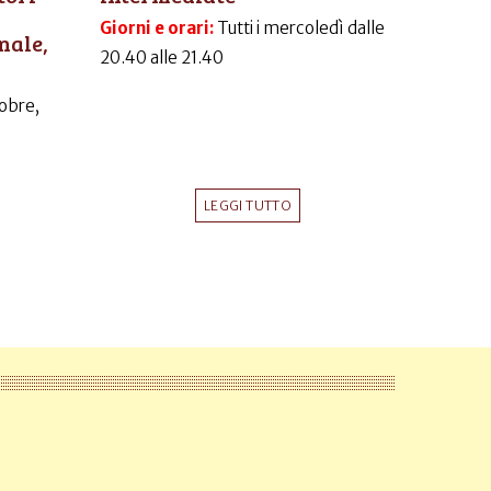
Giorni e orari:
Tutti i mercoledì dalle
nale,
20.40 alle 21.40
obre,
LEGGI TUTTO