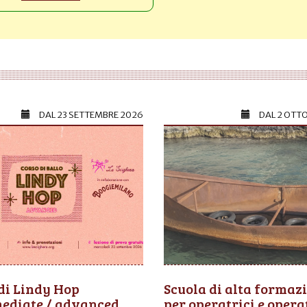
DAL
23 SETTEMBRE 2026
DAL
2 OTT
di Lindy Hop
Scuola di alta formaz
mediate / advanced
per operatrici e opera