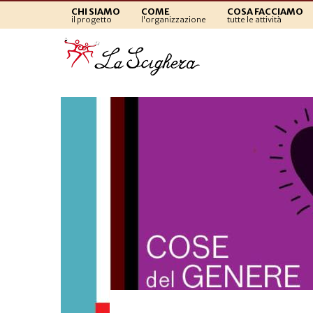
CHI SIAMO
COME
COSA FACCIAMO
il progetto
l'organizzazione
tutte le attività