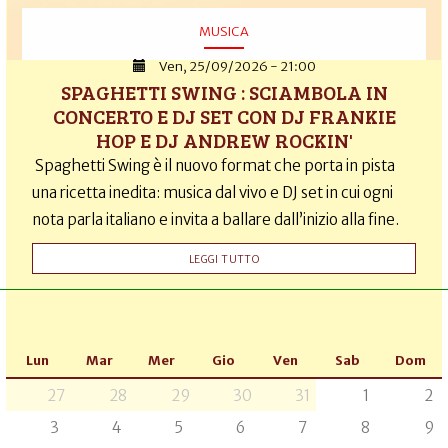
MUSICA
Ven, 25/09/2026 - 21:00
SPAGHETTI SWING : SCIAMBOLA IN
CONCERTO E DJ SET CON DJ FRANKIE
HOP E DJ ANDREW ROCKIN'
Spaghetti Swing è il nuovo format che porta in pista
una ricetta inedita: musica dal vivo e DJ set in cui ogni
nota parla italiano e invita a ballare dall’inizio alla fine.
LEGGI TUTTO
Lun
Mar
Mer
Gio
Ven
Sab
Dom
27
28
29
30
31
1
2
3
4
5
6
7
8
9