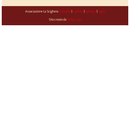
Associazione La Scighera
copyleft
|
cookies
|
privacy
|
login
Sito creato da
Alekos.net