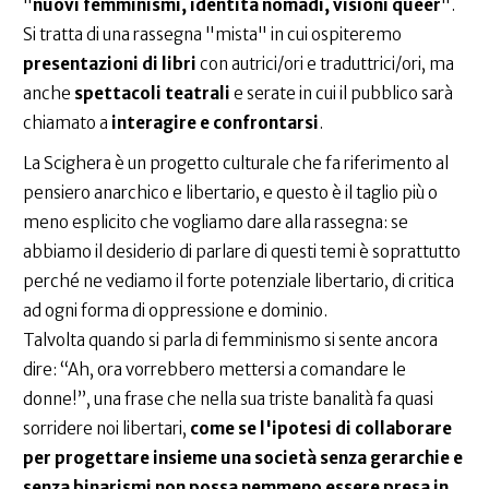
"
nuovi femminismi, identità nomadi, visioni queer
".
Si tratta di una rassegna "mista" in cui ospiteremo
presentazioni di libri
con autrici/ori e traduttrici/ori, ma
anche
spettacoli teatrali
e serate in cui il pubblico sarà
chiamato a
interagire e confrontarsi
.
La Scighera è un progetto culturale che fa riferimento al
pensiero anarchico e libertario, e questo è il taglio più o
meno esplicito che vogliamo dare alla rassegna: se
abbiamo il desiderio di parlare di questi temi è soprattutto
perché ne vediamo il forte potenziale libertario, di critica
ad ogni forma di oppressione e dominio.
Talvolta quando si parla di femminismo si sente ancora
dire: “Ah, ora vorrebbero mettersi a comandare le
donne!”, una frase che nella sua triste banalità fa quasi
sorridere noi libertari,
come se l'ipotesi di collaborare
per progettare insieme una società senza gerarchie e
senza binarismi non possa nemmeno essere presa in