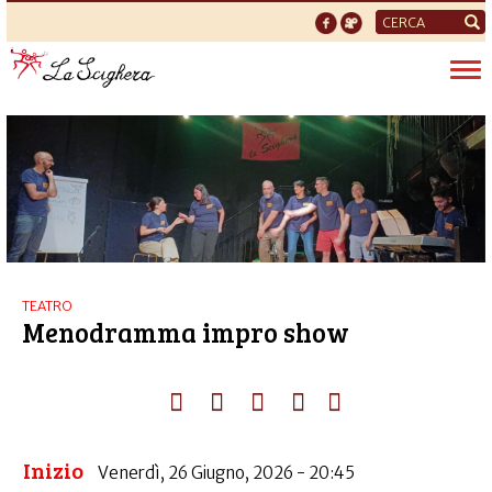
Form
di
Tog
ricerca
nav
TEATRO
Menodramma impro show
Inizio
Venerdì, 26 Giugno, 2026 - 20:45