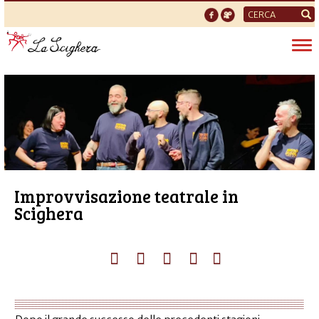
Form
di
Tog
ricerca
nav
Improvvisazione teatrale in
Scighera