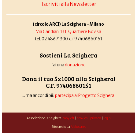
Iscriviti alla Newsletter
(circolo ARCI) La Scighera - Milano
Via Candiani 131, Quartiere Bovisa
tel. 02 48671300 c.f.97406860151
Sostieni La Scighera
fai una
donazione
Dona il tuo 5x1000 alla Scighera!
C.F. 97406860151
... ma ancor di più
partecipa al Progetto Scighera
Associazione La Scighera
copyleft
|
cookies
|
privacy
|
login
Sito creato da
Alekos.net