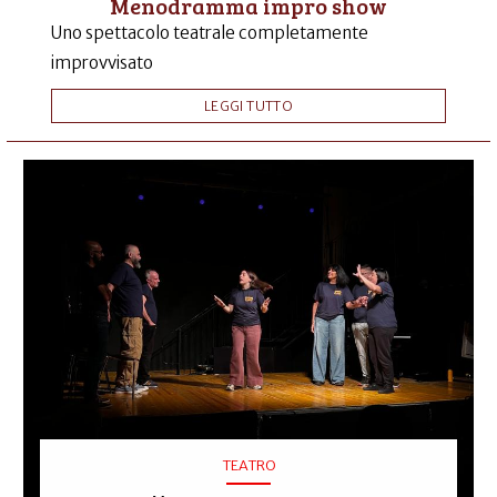
Menodramma impro show
Uno spettacolo teatrale completamente
improvvisato
LEGGI TUTTO
TEATRO