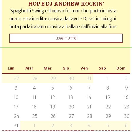
HOP E DJ ANDREW ROCKIN'
Spaghetti Swing è il nuovo format che porta in pista
una ricetta inedita: musica dal vivo e DJ set in cui ogni
nota parla italiano e invita a ballare dall’inizio alla fine.
LEGGI TUTTO
Lun
Mar
Mer
Gio
Ven
Sab
Dom
27
28
29
30
31
1
2
3
4
5
6
7
8
9
10
11
12
13
14
15
16
17
18
19
20
21
22
23
24
25
26
27
28
29
30
31
1
2
3
4
5
6