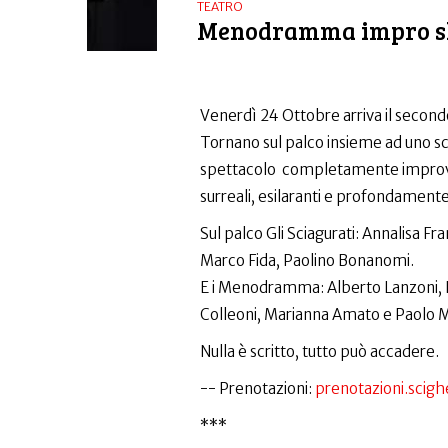
TEATRO
Menodramma impro 
Venerdì 24 Ottobre arriva il sec
Tornano sul palco insieme ad uno sc
spettacolo completamente improvvisa
surreali, esilaranti e profondamen
Sul palco Gli Sciagurati: Annalisa Fr
Marco Fida, Paolino Bonanomi.
E i Menodramma: Alberto Lanzoni, B
Colleoni, Marianna Amato e Paolo M
Nulla è scritto, tutto può accadere.
--️ Prenotazioni:
prenotazioni.scig
***