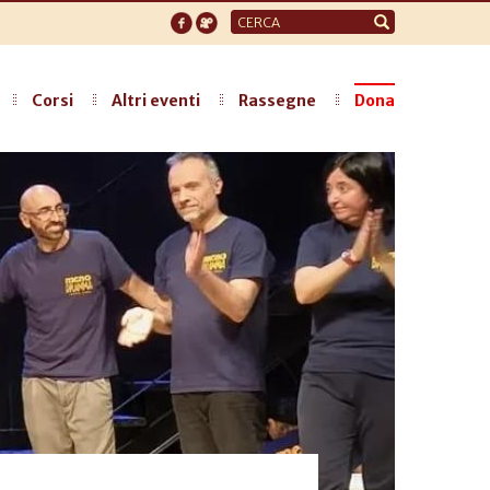
Form
di
ricerca
Corsi
Altri eventi
Rassegne
Dona