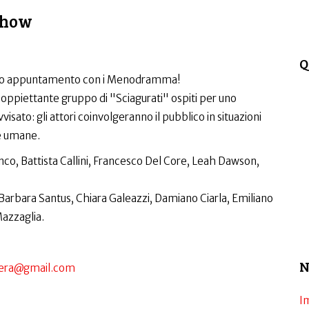
show
Q
ondo appuntamento con i Menodramma!
oppiettante gruppo di "Sciagurati" ospiti per uno
to: gli attori coinvolgeranno il pubblico in situazioni
te umane.
anco, Battista Callini, Francesco Del Core, Leah Dawson,
arbara Santus, Chiara Galeazzi, Damiano Ciarla, Emiliano
azzaglia.
N
hera@gmail.com
I