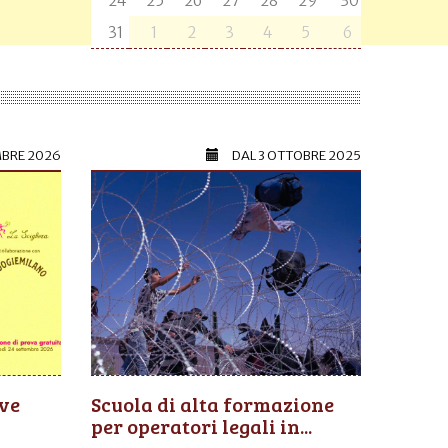
24
25
26
27
28
29
30
31
1
2
3
4
5
6
MBRE 2026
DAL
3 OTTOBRE 2025
ive
Scuola di alta formazione
per operatori legali in...