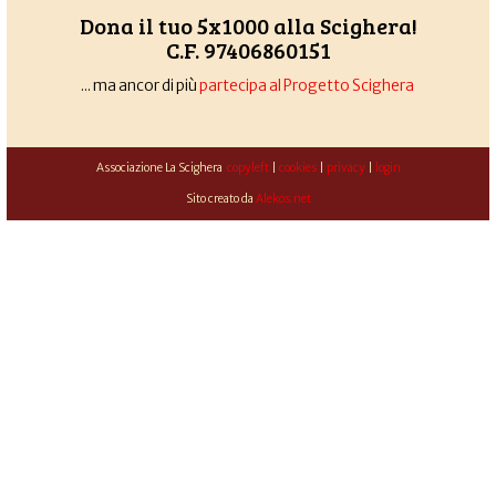
Dona il tuo 5x1000 alla Scighera!
C.F. 97406860151
... ma ancor di più
partecipa al Progetto Scighera
Associazione La Scighera
copyleft
|
cookies
|
privacy
|
login
Sito creato da
Alekos.net