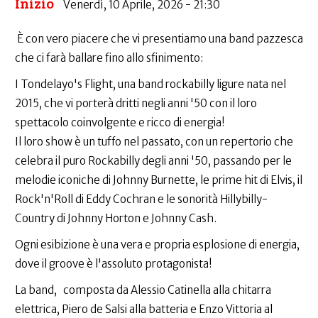
Inizio
Venerdì, 10 Aprile, 2026 - 21:30
È con vero piacere che vi presentiamo una band pazzesca
che ci farà ballare fino allo sfinimento:
I Tondelayo's Flight, una band rockabilly ligure nata nel
2015, che vi porterà dritti negli anni '50 con il loro
spettacolo coinvolgente e ricco di energia!
Il loro show è un tuffo nel passato, con un repertorio che
celebra il puro Rockabilly degli anni '50, passando per le
melodie iconiche di Johnny Burnette, le prime hit di Elvis, il
Rock'n'Roll di Eddy Cochran e le sonorità Hillybilly-
Country di Johnny Horton e Johnny Cash.
Ogni esibizione è una vera e propria esplosione di energia,
dove il groove è l'assoluto protagonista!
La band, composta da Alessio Catinella alla chitarra​
elettrica, Piero de Salsi alla batteria e Enzo Vittoria al