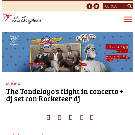
Form
di
Tog
ricerca
nav
MUSICA
The Tondelayo's flight in concerto +
dj set con Rocketeer dj