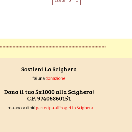
LEGGI TUTTO
Sostieni La Scighera
fai una
donazione
Dona il tuo 5x1000 alla Scighera!
C.F. 97406860151
... ma ancor di più
partecipa al Progetto Scighera