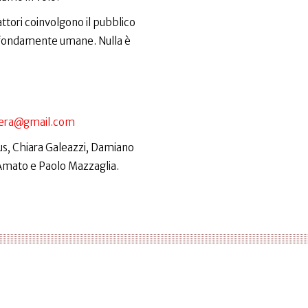
attori coinvolgono il pubblico
 profondamente umane. Nulla è
hera@gmail.com
us, Chiara Galeazzi, Damiano
 Amato e Paolo Mazzaglia.