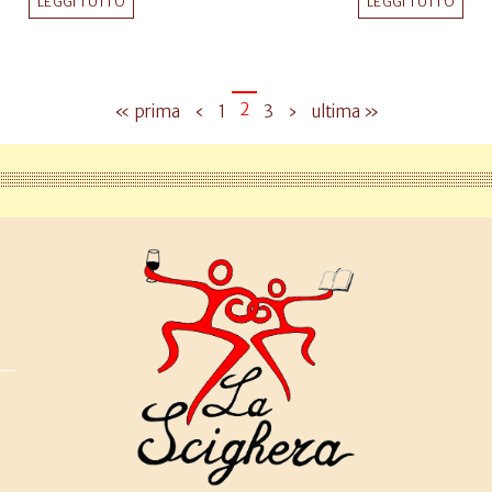
LEGGI TUTTO
LEGGI TUTTO
2
« prima
‹
1
3
›
ultima »