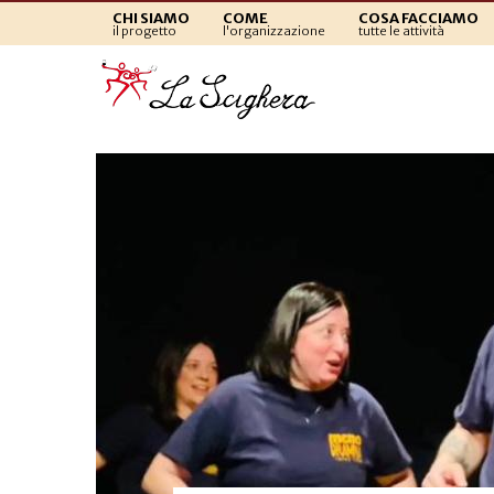
CHI SIAMO
COME
COSA FACCIAMO
il progetto
l'organizzazione
tutte le attività