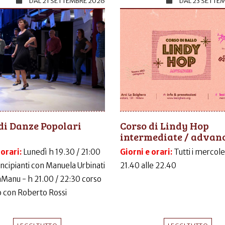
DAL
21 SETTEMBRE 2026
DAL
23 SETTE
di Danze Popolari
Corso di Lindy Hop
intermediate / advan
 orari:
Lunedì h 19.30 / 21:00
Giorni e orari:
Tutti i mercole
incipianti con Manuela Urbinati
21.40 alle 22.40
LaManu - h 21.00 / 22:30 corso
 con Roberto Rossi