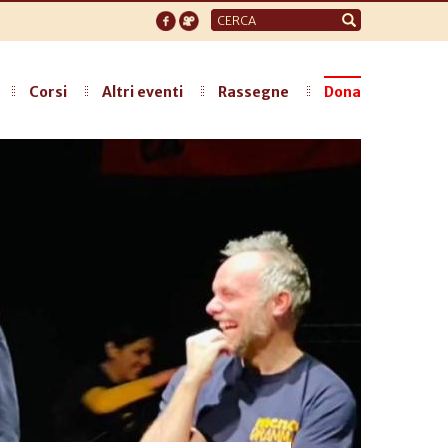
Form
di
ricerca
Corsi
Altri eventi
Rassegne
Dona