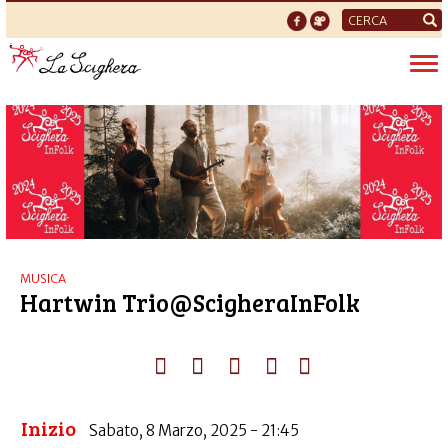
Form
di
Tog
ricerca
nav
MUSICA
Hartwin Trio@ScigheraInFolk
Inizio
Sabato, 8 Marzo, 2025 - 21:45