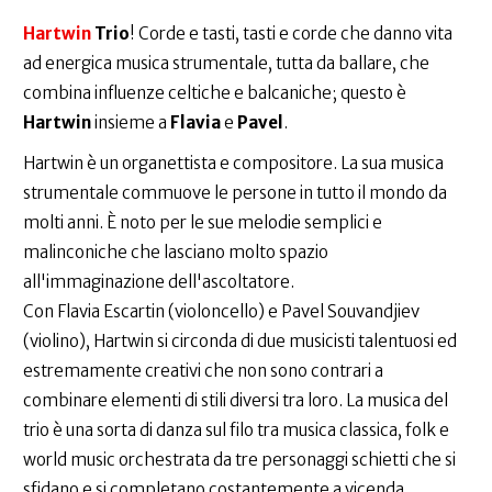
Hartwin
Trio
! Corde e tasti, tasti e corde che danno vita
ad energica musica strumentale, tutta da ballare, che
combina influenze celtiche e balcaniche; questo è
Hartwin
insieme a
Flavia
e
Pavel
.
Hartwin è un organettista e compositore. La sua musica
strumentale commuove le persone in tutto il mondo da
molti anni. È noto per le sue melodie semplici e
malinconiche che lasciano molto spazio
all'immaginazione dell'ascoltatore.
Con Flavia Escartin (violoncello) e Pavel Souvandjiev
(violino), Hartwin si circonda di due musicisti talentuosi ed
estremamente creativi che non sono contrari a
combinare elementi di stili diversi tra loro. La musica del
trio è una sorta di danza sul filo tra musica classica, folk e
world music orchestrata da tre personaggi schietti che si
sfidano e si completano costantemente a vicenda