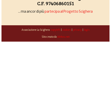
C.F. 97406860151
... ma ancor di più
partecipa al Progetto Scighera
Associazione La Scighera
copyleft
|
cookies
|
privacy
|
login
Sito creato da
Alekos.net