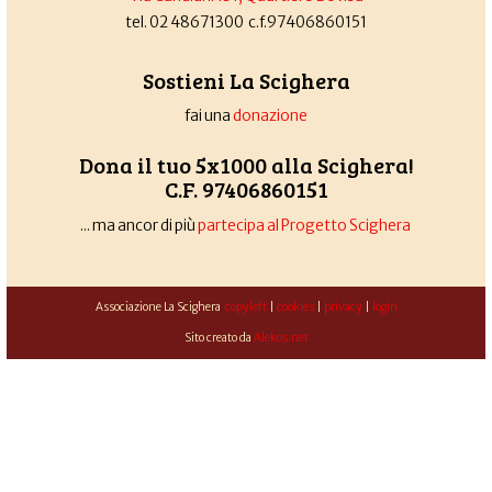
tel. 02 48671300 c.f.97406860151
Sostieni La Scighera
fai una
donazione
Dona il tuo 5x1000 alla Scighera!
C.F. 97406860151
... ma ancor di più
partecipa al Progetto Scighera
Associazione La Scighera
copyleft
|
cookies
|
privacy
|
login
Sito creato da
Alekos.net