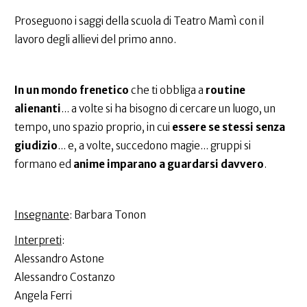
Proseguono i saggi della scuola di Teatro Mamì con il
lavoro degli allievi del primo anno.
In un mondo frenetico
che ti obbliga a
routine
alienanti
... a volte si ha bisogno di cercare un luogo, un
tempo, uno spazio proprio, in cui
essere se stessi senza
giudizio
... e, a volte, succedono magie... gruppi si
formano ed
anime imparano a guardarsi davvero
.
Insegnante
: Barbara Tonon
Interpreti
:
Alessandro Astone
Alessandro Costanzo
Angela Ferri