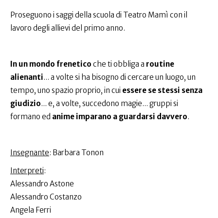
Proseguono i saggi della scuola di Teatro Mamì con il
lavoro degli allievi del primo anno.
In un mondo frenetico
che ti obbliga a
routine
alienanti
... a volte si ha bisogno di cercare un luogo, un
tempo, uno spazio proprio, in cui
essere se stessi senza
giudizio
... e, a volte, succedono magie... gruppi si
formano ed
anime imparano a guardarsi davvero
.
Insegnante
: Barbara Tonon
Interpreti
:
Alessandro Astone
Alessandro Costanzo
Angela Ferri