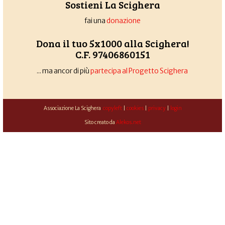
Sostieni La Scighera
fai una
donazione
Dona il tuo 5x1000 alla Scighera!
C.F. 97406860151
... ma ancor di più
partecipa al Progetto Scighera
Associazione La Scighera
copyleft
|
cookies
|
privacy
|
login
Sito creato da
Alekos.net